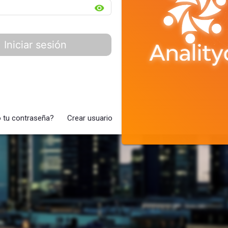
visibility
Iniciar sesión
o tu contraseña?
Crear usuario